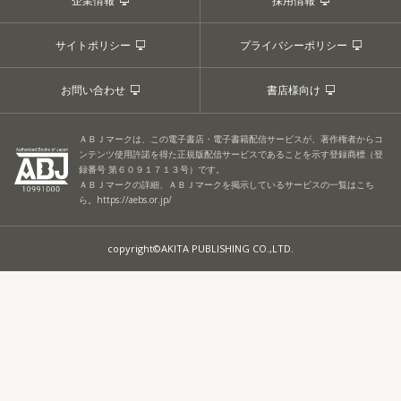
企業情報
採用情報
サイトポリシー
プライバシーポリシー
お問い合わせ
書店様向け
ＡＢＪマークは、この電子書店・電子書籍配信サービスが、著作権者からコ
ンテンツ使用許諾を得た正規版配信サービスであることを示す登録商標（登
録番号 第６０９１７１３号）です。
ＡＢＪマークの詳細、ＡＢＪマークを掲示しているサービスの一覧はこち
ら。
https://aebs.or.jp/
copyright©AKITA PUBLISHING CO.,LTD.