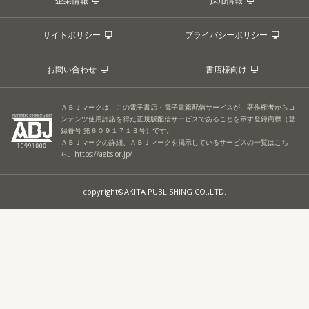
企業情報
採用情報
サイトポリシー
プライバシーポリシー
お問い合わせ
書店様向け
ＡＢＪマークは、この電子書店・電子書籍配信サービスが、著作権者からコ
ンテンツ使用許諾を得た正規版配信サービスであることを示す登録商標（登
録番号 第６０９１７１３号）です。
ＡＢＪマークの詳細、ＡＢＪマークを掲示しているサービスの一覧はこち
ら。
https://aebs.or.jp/
copyright©AKITA PUBLISHING CO.,LTD.