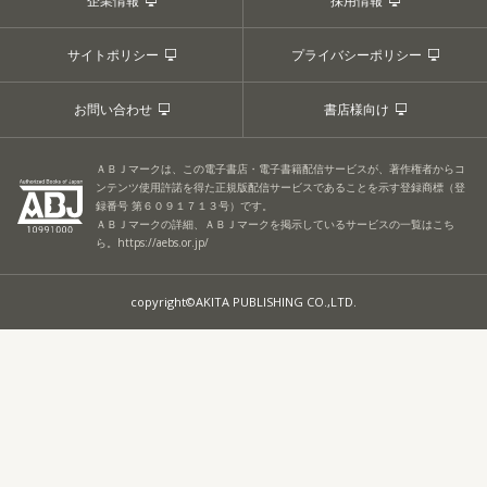
企業情報
採用情報
サイトポリシー
プライバシーポリシー
お問い合わせ
書店様向け
ＡＢＪマークは、この電子書店・電子書籍配信サービスが、著作権者からコ
ンテンツ使用許諾を得た正規版配信サービスであることを示す登録商標（登
録番号 第６０９１７１３号）です。
ＡＢＪマークの詳細、ＡＢＪマークを掲示しているサービスの一覧はこち
ら。
https://aebs.or.jp/
copyright©AKITA PUBLISHING CO.,LTD.