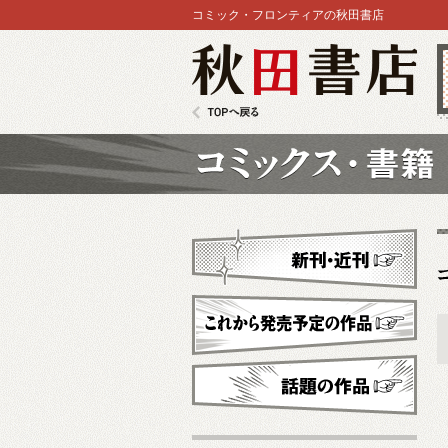
コミック・フロンティアの秋田書店
秋田書店
TOPへ戻る
コミックス
新刊・近刊
これから発売予定
話題の作品