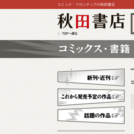
コミック・フロンティアの秋田書店
秋田書店
TOPへ戻る
コミックス
新刊・近刊
これから発売予定
話題の作品