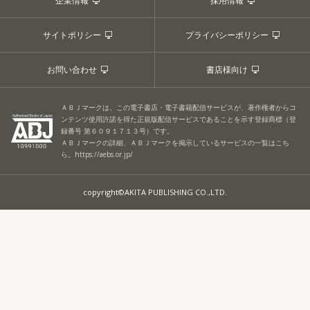
企業情報
採用情報
サイトポリシー
プライバシーポリシー
お問い合わせ
書店様向け
ＡＢＪマークは、この電子書店・電子書籍配信サービスが、著作権者からコ
ンテンツ使用許諾を得た正規版配信サービスであることを示す登録商標（登
録番号 第６０９１７１３号）です。
ＡＢＪマークの詳細、ＡＢＪマークを掲示しているサービスの一覧はこち
ら。
https://aebs.or.jp/
copyright©AKITA PUBLISHING CO.,LTD.