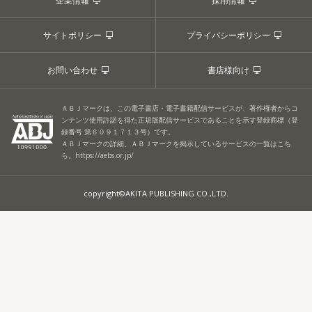
企業情報
採用情報
サイトポリシー
プライバシーポリシー
お問い合わせ
書店様向け
ＡＢＪマークは、この電子書店・電子書籍配信サービスが、著作権者からコ
ンテンツ使用許諾を得た正規版配信サービスであることを示す登録商標（登
録番号 第６０９１７１３号）です。
ＡＢＪマークの詳細、ＡＢＪマークを掲示しているサービスの一覧はこち
ら。
https://aebs.or.jp/
copyright©AKITA PUBLISHING CO.,LTD.