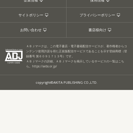
企業情報
採用情報
サイトポリシー
プライバシーポリシー
お問い合わせ
書店様向け
ＡＢＪマークは、この電子書店・電子書籍配信サービスが、著作権者からコ
ンテンツ使用許諾を得た正規版配信サービスであることを示す登録商標（登
録番号 第６０９１７１３号）です。
ＡＢＪマークの詳細、ＡＢＪマークを掲示しているサービスの一覧はこち
ら。
https://aebs.or.jp/
copyright©AKITA PUBLISHING CO.,LTD.