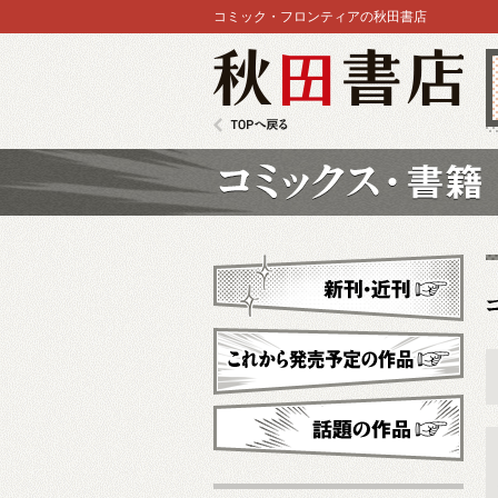
コミック・フロンティアの秋田書店
秋田書店
TOPへ戻る
コミックス
新刊・近刊
これから発売予定
話題の作品