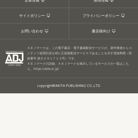
企業情報
採用情報
サイトポリシー
プライバシーポリシー
お問い合わせ
書店様向け
ＡＢＪマークは、この電子書店・電子書籍配信サービスが、著作権者からコ
ンテンツ使用許諾を得た正規版配信サービスであることを示す登録商標（登
録番号 第６０９１７１３号）です。
ＡＢＪマークの詳細、ＡＢＪマークを掲示しているサービスの一覧はこち
ら。
https://aebs.or.jp/
copyright©AKITA PUBLISHING CO.,LTD.