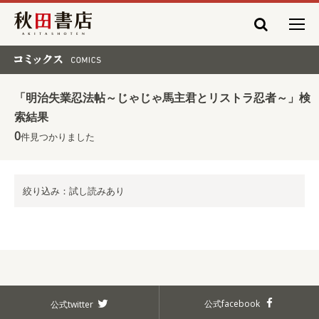
秋田書店
コミックス COMICS
「明治失業忍法帖～じゃじゃ馬主君とリストラ忍者～」検
索結果
0
件見つかりました
絞り込み：試し読みあり
公式facebook
公式twitter