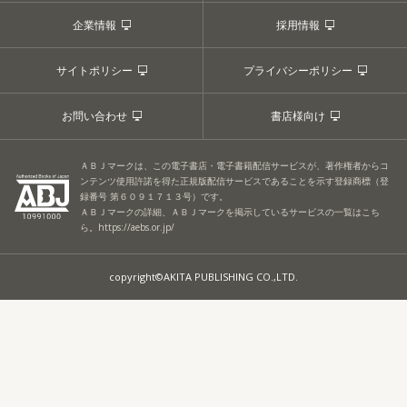
企業情報
採用情報
サイトポリシー
プライバシーポリシー
お問い合わせ
書店様向け
ＡＢＪマークは、この電子書店・電子書籍配信サービスが、著作権者からコ
ンテンツ使用許諾を得た正規版配信サービスであることを示す登録商標（登
録番号 第６０９１７１３号）です。
ＡＢＪマークの詳細、ＡＢＪマークを掲示しているサービスの一覧はこち
ら。
https://aebs.or.jp/
copyright©AKITA PUBLISHING CO.,LTD.