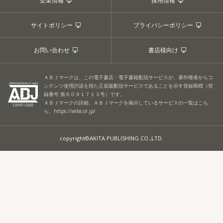
企業情報
採用情報
サイトポリシー
プライバシーポリシー
お問い合わせ
書店様向け
ＡＢＪマークは、この電子書店・電子書籍配信サービスが、著作権者からコ
ンテンツ使用許諾を得た正規版配信サービスであることを示す登録商標（登
録番号 第６０９１７１３号）です。
ＡＢＪマークの詳細、ＡＢＪマークを掲示しているサービスの一覧はこち
ら。
https://aebs.or.jp/
copyright©AKITA PUBLISHING CO.,LTD.