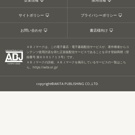
企業情報
採用情報
サイトポリシー
プライバシーポリシー
お問い合わせ
書店様向け
ＡＢＪマークは、この電子書店・電子書籍配信サービスが、著作権者からコ
ンテンツ使用許諾を得た正規版配信サービスであることを示す登録商標（登
録番号 第６０９１７１３号）です。
ＡＢＪマークの詳細、ＡＢＪマークを掲示しているサービスの一覧はこち
ら。
https://aebs.or.jp/
copyright©AKITA PUBLISHING CO.,LTD.