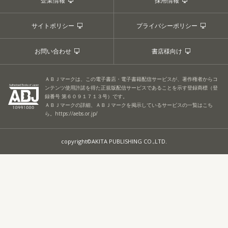
企業情報
採用情報
サイトポリシー
プライバシーポリシー
お問い合わせ
書店様向け
ＡＢＪマークは、この電子書店・電子書籍配信サービスが、著作権者からコ
ンテンツ使用許諾を得た正規版配信サービスであることを示す登録商標（登
録番号 第６０９１７１３号）です。
ＡＢＪマークの詳細、ＡＢＪマークを掲示しているサービスの一覧はこち
ら。
https://aebs.or.jp/
copyright©AKITA PUBLISHING CO.,LTD.