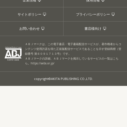
企業情報
採用情報
サイトポリシー
プライバシーポリシー
お問い合わせ
書店様向け
ＡＢＪマークは、この電子書店・電子書籍配信サービスが、著作権者からコ
ンテンツ使用許諾を得た正規版配信サービスであることを示す登録商標（登
録番号 第６０９１７１３号）です。
ＡＢＪマークの詳細、ＡＢＪマークを掲示しているサービスの一覧はこち
ら。
https://aebs.or.jp/
copyright©AKITA PUBLISHING CO.,LTD.