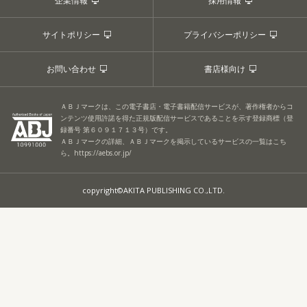
企業情報
採用情報
サイトポリシー
プライバシーポリシー
お問い合わせ
書店様向け
ＡＢＪマークは、この電子書店・電子書籍配信サービスが、著作権者からコ
ンテンツ使用許諾を得た正規版配信サービスであることを示す登録商標（登
録番号 第６０９１７１３号）です。
ＡＢＪマークの詳細、ＡＢＪマークを掲示しているサービスの一覧はこち
ら。
https://aebs.or.jp/
copyright©AKITA PUBLISHING CO.,LTD.