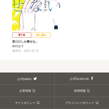
電子版
試し読み
君だけしか愛せな…
神代京子
発売日：2021.07.15
公式facebook
公式twitter
企業情報
採用情報
サイトポリシー
プライバシーポリシー