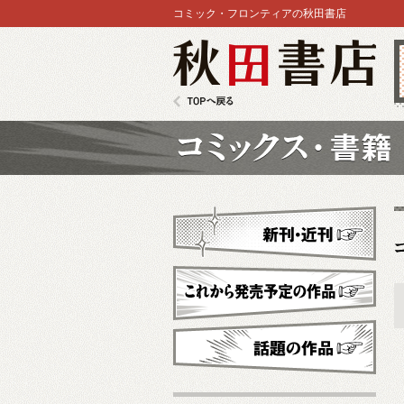
コミック・フロンティアの秋田書店
秋田書店
TOPへ戻る
コミックス
新刊・近刊
これから発売予定
話題の作品