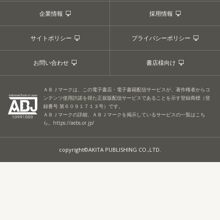
企業情報
採用情報
サイトポリシー
プライバシーポリシー
お問い合わせ
書店様向け
ＡＢＪマークは、この電子書店・電子書籍配信サービスが、著作権者からコ
ンテンツ使用許諾を得た正規版配信サービスであることを示す登録商標（登
録番号 第６０９１７１３号）です。
ＡＢＪマークの詳細、ＡＢＪマークを掲示しているサービスの一覧はこち
ら。
https://aebs.or.jp/
copyright©AKITA PUBLISHING CO.,LTD.