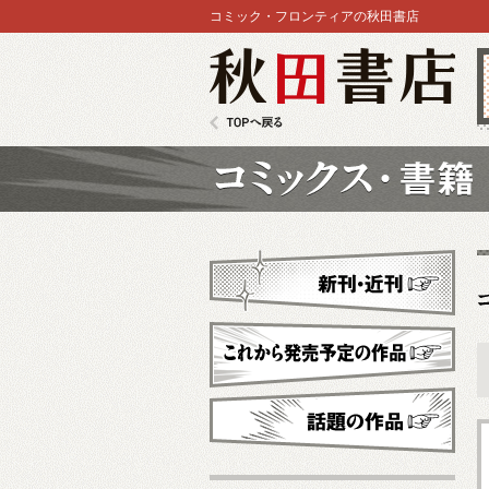
コミック・フロンティアの秋田書店
秋田書店
TOPへ戻る
コミックス
新刊・近刊
これから発売予定
話題の作品