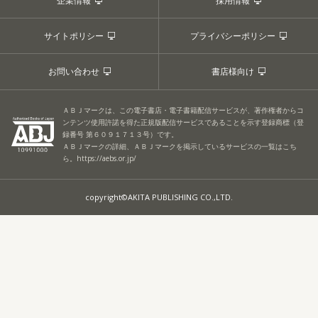
企業情報
採用情報
サイトポリシー
プライバシーポリシー
お問い合わせ
書店様向け
ＡＢＪマークは、この電子書店・電子書籍配信サービスが、著作権者からコ
ンテンツ使用許諾を得た正規版配信サービスであることを示す登録商標（登
録番号 第６０９１７１３号）です。
ＡＢＪマークの詳細、ＡＢＪマークを掲示しているサービスの一覧はこち
ら。
https://aebs.or.jp/
copyright©AKITA PUBLISHING CO.,LTD.