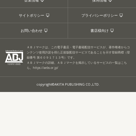
企業情報
採用情報
サイトポリシー
プライバシーポリシー
お問い合わせ
書店様向け
ＡＢＪマークは、この電子書店・電子書籍配信サービスが、著作権者からコ
ンテンツ使用許諾を得た正規版配信サービスであることを示す登録商標（登
録番号 第６０９１７１３号）です。
ＡＢＪマークの詳細、ＡＢＪマークを掲示しているサービスの一覧はこち
ら。
https://aebs.or.jp/
copyright©AKITA PUBLISHING CO.,LTD.