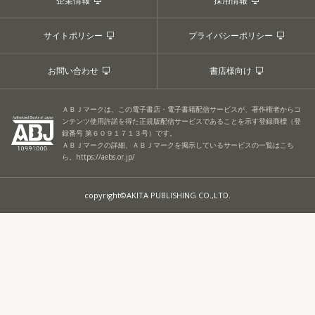
企業情報
採用情報
サイトポリシー
プライバシーポリシー
お問い合わせ
書店様向け
ＡＢＪマークは、この電子書店・電子書籍配信サービスが、著作権者からコ
ンテンツ使用許諾を得た正規版配信サービスであることを示す登録商標（登
録番号 第６０９１７１３号）です。
ＡＢＪマークの詳細、ＡＢＪマークを掲示しているサービスの一覧はこち
ら。
https://aebs.or.jp/
copyright©AKITA PUBLISHING CO.,LTD.