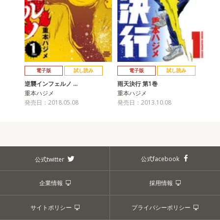
電子版
試し読み
電子版
試し読み
逆襲インフェルノ …
雨天決行 第1巻
重本ハジメ
重本ハジメ
発売日：2018.05.08
発売日：2013.10.08
公式facebook
公式twitter
企業情報
採用情報
サイトポリシー
プライバシーポリシー