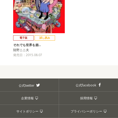
電子版
試し読み
それでも世界を崩…
陸野ニニ夫
発売日：2015.08.07
公式facebook
公式twitter
企業情報
採用情報
サイトポリシー
プライバシーポリシー