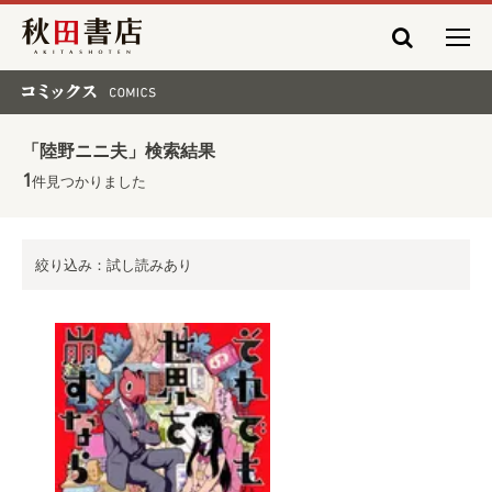
秋田書店
コミックス COMICS
「陸野ニニ夫」検索結果
1
件見つかりました
絞り込み：試し読みあり