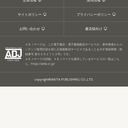
企業情報
採用情報
サイトポリシー
プライバシーポリシー
お問い合わせ
書店様向け
ＡＢＪマークは、この電子書店・電子書籍配信サービスが、著作権者からコ
ンテンツ使用許諾を得た正規版配信サービスであることを示す登録商標（登
録番号 第６０９１７１３号）です。
ＡＢＪマークの詳細、ＡＢＪマークを掲示しているサービスの一覧はこち
ら。
https://aebs.or.jp/
copyright©AKITA PUBLISHING CO.,LTD.