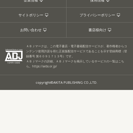
企業情報
採用情報
サイトポリシー
プライバシーポリシー
お問い合わせ
書店様向け
ＡＢＪマークは、この電子書店・電子書籍配信サービスが、著作権者からコ
ンテンツ使用許諾を得た正規版配信サービスであることを示す登録商標（登
録番号 第６０９１７１３号）です。
ＡＢＪマークの詳細、ＡＢＪマークを掲示しているサービスの一覧はこち
ら。
https://aebs.or.jp/
copyright©AKITA PUBLISHING CO.,LTD.