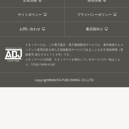
企業情報
採用情報
サイトポリシー
プライバシーポリシー
お問い合わせ
書店様向け
ＡＢＪマークは、この電子書店・電子書籍配信サービスが、著作権者からコ
ンテンツ使用許諾を得た正規版配信サービスであることを示す登録商標（登
録番号 第６０９１７１３号）です。
ＡＢＪマークの詳細、ＡＢＪマークを掲示しているサービスの一覧はこち
ら。
https://aebs.or.jp/
copyright©AKITA PUBLISHING CO.,LTD.