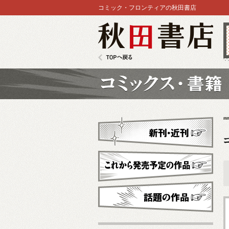
コミック・フロンティアの秋田書店
秋田書店
TOPへ戻る
コミックス
新刊・近刊
これから発売予定
話題の作品