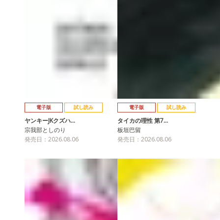
電子版
試し読み
電子版
試し読み
ヤンキーJKクズハ…
タイカの理性 第7…
宗我部としのり
板垣巴留
発売日：2026.08.06
発売日：2026.08.06