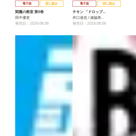
電子版
試し読み
電子版
試し読み
閻魔の教室 第6巻
チキン 「ドロップ…
田中優吏
井口達也 / 歳脇将…
発売日：2026.08.06
発売日：2026.08.06