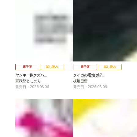
電子版
試し読み
電子版
試し読み
ヤンキーJKクズハ…
タイカの理性 第7…
宗我部としのり
板垣巴留
発売日：2026.08.06
発売日：2026.08.06