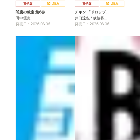
電子版
試し読み
電子版
試し読み
閻魔の教室 第6巻
チキン 「ドロップ…
田中優吏
井口達也 / 歳脇将…
発売日：2026.08.06
発売日：2026.08.06