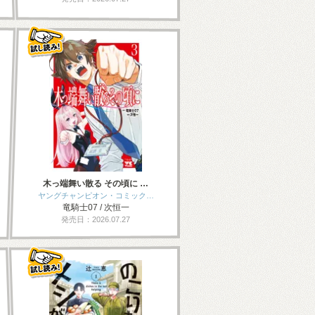
木っ端舞い散る その頃に …
ヤングチャンピオン・コミック…
竜騎士07 / 次恒一
発売日：2026.07.27