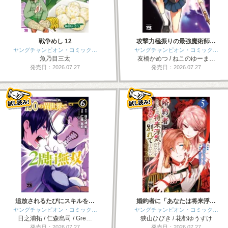
戦争めし 12
攻撃力極振りの最強魔術師…
ヤングチャンピオン・コミック…
ヤングチャンピオン・コミック…
魚乃目三太
友橋かめつ / ねこのゆーま…
発売日：2026.07.27
発売日：2026.07.27
追放されるたびにスキルを…
婚約者に「あなたは将来浮…
ヤングチャンピオン・コミック…
ヤングチャンピオン・コミック…
日之浦拓 / 仁森島司 / Gre…
狭山ひびき / 花都ゆうすけ
発売日：2026.07.27
発売日：2026.07.27