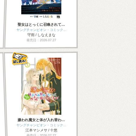
聖女はとっくに召喚されて…
ヤングチャンピオン・コミック…
守雨 / しなえまな
発売日：2026.07.27
嫌われ魔女と体が入れ替わ…
ヤングチャンピオン・コミック…
江本マシメサ / 十悠
発売日：2026.07.27