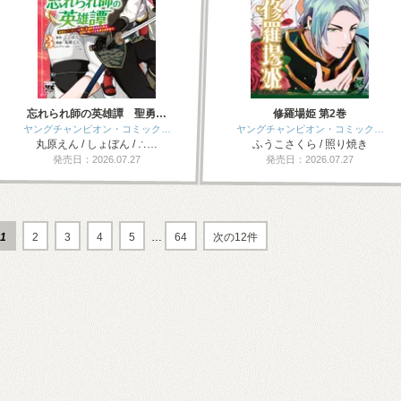
忘れられ師の英雄譚 聖勇…
修羅場姫 第2巻
ヤングチャンピオン・コミック…
ヤングチャンピオン・コミック…
丸原えん / しょぼん / ∴…
ふうこさくら / 照り焼き
発売日：2026.07.27
発売日：2026.07.27
1
2
3
4
5
…
64
次の12件