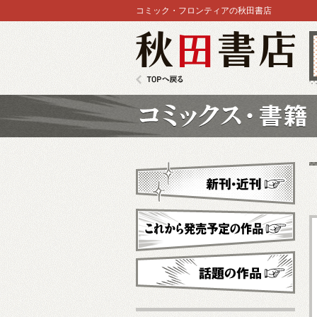
コミック・フロンティアの秋田書店
秋田書店
TOPへ戻る
コミックス
新刊・近刊
これから発売予定
話題の作品