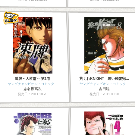
凍牌～人柱篇～ 第1巻
荒くれKNIGHT 黒い残響完…
ヤングチャンピオン・コミック…
ヤングチャンピオン・コミック…
志名坂高次
吉田聡
発売日：2011.10.20
発売日：2011.09.20