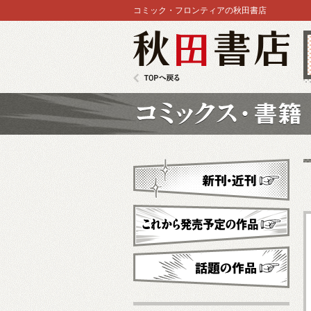
コミック・フロンティアの秋田書店
秋田書店
TOPへ戻る
コミックス
新刊・近刊
これから発売予定
話題の作品