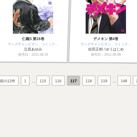
仁義S 第16巻
デメキン 第4巻
ヤングチャンピオン・コミック…
ヤングチャンピオン・コミック…
立原あゆみ
佐田正樹 / ゆうはじめ
発売日：2011.08.19
発売日：2011.08.06
前の12件
1
…
115
116
117
118
119
…
148