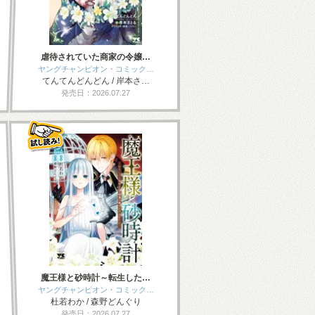
虐待されていた商家の令嬢…
ヤングチャンピオン・コミック…
てんてんどんどん / 岸本さ…
発売日：2026.07.27
魔王様と砂時計～転生した…
ヤングチャンピオン・コミック…
杜若わか / 森野どんぐり
発売日：2026.07.27