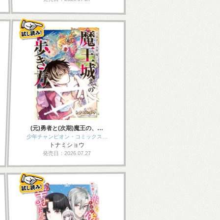
(元)勇者と(次期)魔王の、…
少年チャンピオン・コミックス…
トナミショウ
発売日：2026.07.27