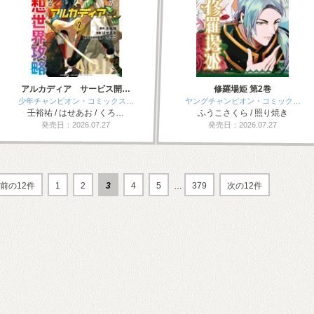
アルカディア サービス開…
修羅場姫 第2巻
少年チャンピオン・コミックス…
ヤングチャンピオン・コミック…
壬裕祐 / はせあお / くろ…
ふうこさくら / 照り焼き
発売日：2026.07.27
発売日：2026.07.27
前の12件
1
2
3
4
5
…
379
次の12件