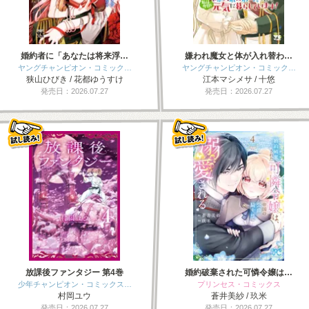
婚約者に「あなたは将来浮…
嫌われ魔女と体が入れ替わ…
ヤングチャンピオン・コミック…
ヤングチャンピオン・コミック…
狭山ひびき / 花都ゆうすけ
江本マシメサ / 十悠
発売日：2026.07.27
発売日：2026.07.27
放課後ファンタジー 第4巻
婚約破棄された可憐令嬢は…
少年チャンピオン・コミックス…
プリンセス・コミックス
村岡ユウ
蒼井美紗 / 玖米
発売日：2026.07.27
発売日：2026.07.27