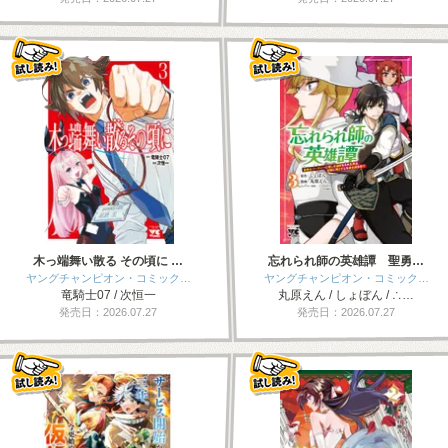
木っ端舞い散る その頃に …
忘れられ師の英雄譚 聖勇…
ヤングチャンピオン・コミック…
ヤングチャンピオン・コミック…
竜騎士07 / 次恒一
丸原えん / しょぼん / ∴…
発売日：2026.07.27
発売日：2026.07.27