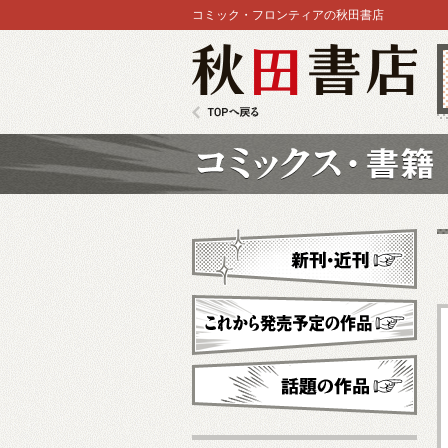
コミック・フロンティアの秋田書店
秋田書店
TOPへ戻る
コミックス
新刊・近刊
これから発売予定
話題の作品