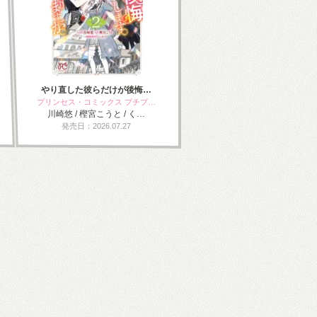
やり直した彼らだけが後悔…
プリンセス・コミックス プチプ…
川崎悠 / 樫宮こうと / く…
発売日：2026.07.27