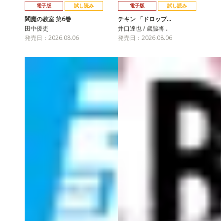
電子版
試し読み
電子版
試し読み
閻魔の教室 第6巻
チキン 「ドロップ…
田中優吏
井口達也 / 歳脇将…
発売日：2026.08.06
発売日：2026.08.06