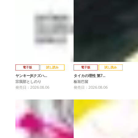
電子版
試し読み
電子版
試し読み
ヤンキーJKクズハ…
タイカの理性 第7…
宗我部としのり
板垣巴留
発売日：2026.08.06
発売日：2026.08.06