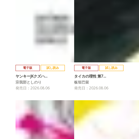
電子版
試し読み
電子版
試し読み
ヤンキーJKクズハ…
タイカの理性 第7…
宗我部としのり
板垣巴留
発売日：2026.08.06
発売日：2026.08.06