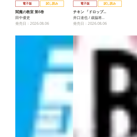
電子版
試し読み
電子版
試し読み
閻魔の教室 第6巻
チキン 「ドロップ…
田中優吏
井口達也 / 歳脇将…
発売日：2026.08.06
発売日：2026.08.06