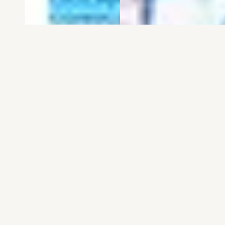
電子版
試し読み
電子版
試し読み
弱虫ペダル SPARE …
BREAK BACK 第25巻
渡辺航
KASA
発売日：2026.08.06
発売日：2026.08.06