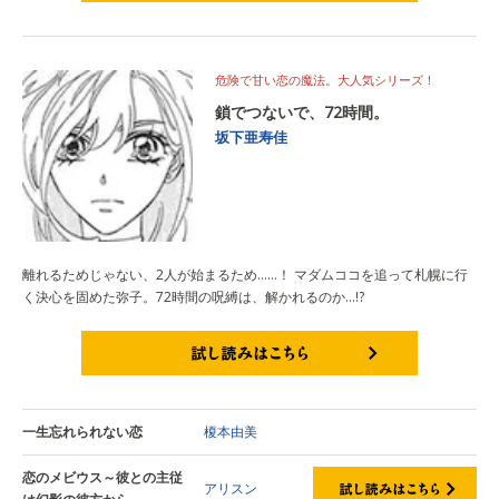
試し読みはこちら
危険で甘い恋の魔法。大人気シリーズ！
鎖でつないで、72時間。
坂下亜寿佳
離れるためじゃない、2人が始まるため……！ マダムココを追って札幌に行
く決心を固めた弥子。72時間の呪縛は、解かれるのか…!?
試し読みはこちら
一生忘れられない恋
榎本由美
恋のメビウス～彼との主従
アリスン