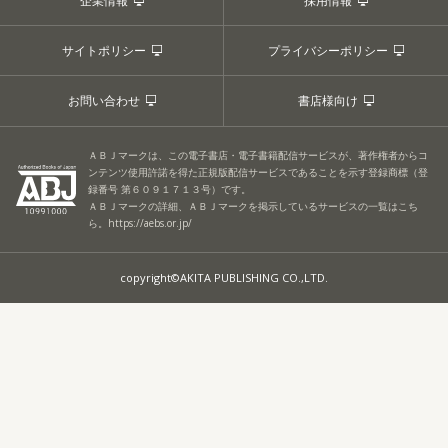
企業情報
採用情報
サイトポリシー
プライバシーポリシー
お問い合わせ
書店様向け
ＡＢＪマークは、この電子書店・電子書籍配信サービスが、著作権者からコ
ンテンツ使用許諾を得た正規版配信サービスであることを示す登録商標（登
録番号 第６０９１７１３号）です。
ＡＢＪマークの詳細、ＡＢＪマークを掲示しているサービスの一覧はこち
ら。
https://aebs.or.jp/
copyright©AKITA PUBLISHING CO.,LTD.