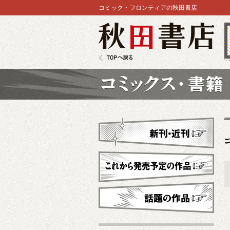
コミック・フロンティアの秋田書店
秋田書店
TOPへ戻る
コミックス
新刊・近刊
これから発売予定
話題の作品