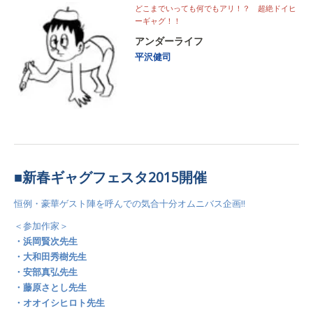
どこまでいっても何でもアリ！？ 超絶ドイヒ
ーギャグ！！
アンダーライフ
平沢健司
■新春ギャグフェスタ2015開催
恒例・豪華ゲスト陣を呼んでの気合十分オムニバス企画!!
＜参加作家＞
・浜岡賢次先生
・大和田秀樹先生
・安部真弘先生
・藤原さとし先生
・オオイシヒロト先生