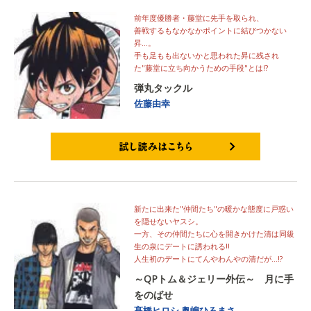
前年度優勝者・藤堂に先手を取られ、
善戦するもなかなかポイントに結びつかない
昇…。
手も足もも出ないかと思われた昇に残され
た"藤堂に立ち向かうための手段"とは!?
弾丸タックル
佐藤由幸
試し読みはこちら
新たに出来た"仲間たち"の暖かな態度に戸惑い
を隠せないヤスシ。
一方、その仲間たちに心を開きかけた清は同級
生の泉にデートに誘われる!!
人生初のデートにてんやわんやの清だが…!?
～QPトム＆ジェリー外伝～ 月に手
をのばせ
髙橋ヒロシ
奥嶋ひろまさ