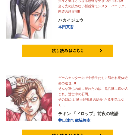
拓斗と奏はさらなる恐怖を突きつけられる!!
全く先の読めない新感覚モンスターパニック、
怒涛の超展開!!
ハカイジュウ
本田真吾
試し読みはこちら
ゲームセンター内で中学生たちに襲われ絶体絶
命の達也…!!
そんな達也の前に現れたのは、鬼兵隊に追い込
まれ、逃亡中の石岡。
その目には"國士闘魂會の総長"たる生気はな
く…。
チキン 「ドロップ」前夜の物語
井口達也
歳脇将幸