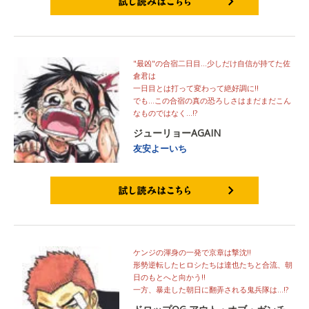
試し読みはこちら
"最凶"の合宿二日目…少しだけ自信が持てた佐
倉君は
一日目とは打って変わって絶好調に!!
でも…この合宿の真の恐ろしさはまだまだこん
なものではなく…!?
ジューリョーAGAIN
友安よーいち
試し読みはこちら
ケンジの渾身の一発で京章は撃沈!!
形勢逆転したヒロシたちは達也たちと合流、朝
日のもとへと向かう!!
一方、暴走した朝日に翻弄される鬼兵隊は…!?