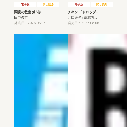
電子版
試し読み
電子版
試し読み
閻魔の教室 第6巻
チキン 「ドロップ…
田中優吏
井口達也 / 歳脇将…
発売日：2026.08.06
発売日：2026.08.06