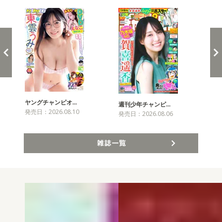
ヤングチャンピオ…
チャ
週刊少年チャンピ…
発売日：2026.08.10
発売
発売日：2026.08.06
雑誌一覧