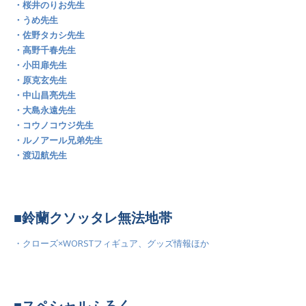
・桜井のりお先生
・うめ先生
・佐野タカシ先生
・高野千春先生
・小田扉先生
・原克玄先生
・中山昌亮先生
・大島永遠先生
・コウノコウジ先生
・ルノアール兄弟先生
・渡辺航先生
■鈴蘭クソッタレ無法地帯
・クローズ×WORSTフィギュア、グッズ情報ほか
■スペシャルふろく