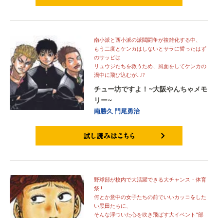
試し読みはこちら
南小派と西小派の派閥闘争が複雑化する中、
もう二度とケンカはしないとサラに誓ったはず
のサッピは
リュウジたちを救うため、風面をしてケンカの
渦中に飛び込むが…!?
チュー坊ですよ！~大阪やんちゃメモ
リー~
南勝久
門尾勇治
試し読みはこちら
野球部が校内で大活躍できる大チャンス・体育
祭!!
何とか意中の女子たちの前でいいカッコをした
い黒田たちに、
そんな浮ついた心を吹き飛ばす大イベント"部