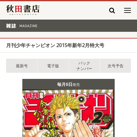
秋田書店
雑誌 MAGAZINE
月刊少年チャンピオン 2015年新年2月特大号
バック
最新号
電子版
次号予告
ナンバー
毎月6日
発売