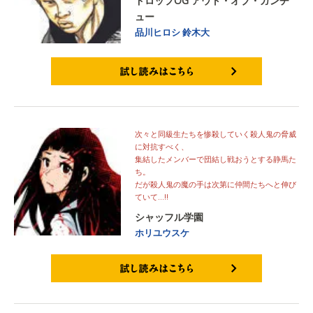
ドロップOG アウト・オブ・ガンチ
ュー
品川ヒロシ
鈴木大
試し読みはこちら
次々と同級生たちを惨殺していく殺人鬼の脅威
に対抗すべく、
集結したメンバーで団結し戦おうとする静馬た
ち。
だが殺人鬼の魔の手は次第に仲間たちへと伸び
ていて…!!
シャッフル学園
ホリユウスケ
試し読みはこちら