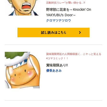
活動対抗リレー"が襲い掛かる…!!
野球部に花束を～Knockin’ On
YAKYUBU’s Door～
クロマツテツロウ
試し読みはこちら
賞味期限間近の人間模様描く、ニヤっと笑える
4コマコミック！！
賞味期限あり!!
優香あきみ