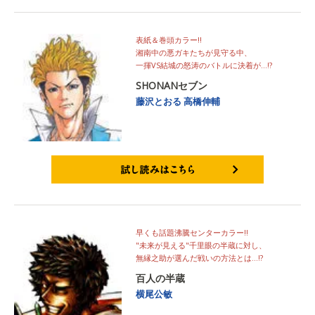
表紙＆巻頭カラー!!
湘南中の悪ガキたちが見守る中、
一揮VS結城の怒涛のバトルに決着が…!?
SHONANセブン
藤沢とおる
高橋伸輔
試し読みはこちら
早くも話題沸騰センターカラー!!
"未来が見える"千里眼の半蔵に対し、
無縁之助が選んだ戦いの方法とは…!?
百人の半蔵
横尾公敏