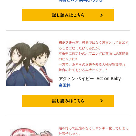
試し読みはこちら
初夏選抜公演、役者ではなく裏方として参加す
ることになったひろみだが、
本番中に想定外のハプニングに直面し絶体絶命
のピンチに!!
一方で、あきらの過去を知る人物が突如現れ、
舞台の外でもひろみ大ピンチ…!?
アクトン ベイビー -Act on Baby-
高田桂
試し読みはこちら
頭を打って記憶をなくしヤンキー化してしまっ
た菅子ちゃん。