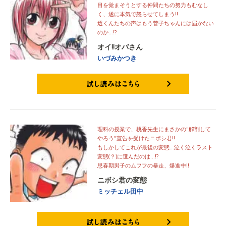
目を覚まそうとする仲間たちの努力もむなし
く、遂に本気で怒らせてしまう!!
透くんたちの声はもう菅子ちゃんには届かない
のか…!?
オイ!!オバさん
いづみかつき
試し読みはこちら
理科の授業で、桃香先生にまさかの"解剖して
やろう"宣告を受けたニボシ君!!
もしかしてこれが最後の変態…泣く泣くラスト
変態(？)に選んだのは…!?
思春期男子のムフフの暴走、爆進中!!
ニボシ君の変態
ミッチェル田中