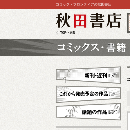
コミック・フロンティアの秋田書店
秋田書店
TOPへ戻る
コミックス
新刊・近刊
これから発売予定
話題の作品