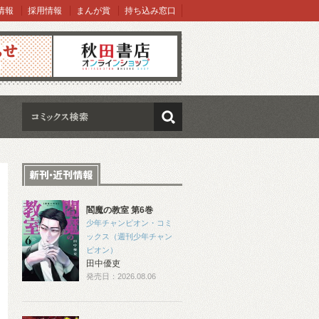
情報
採用情報
まんが賞
持ち込み窓口
オンラインショップ
検索
閻魔の教室 第6巻
少年チャンピオン・コミ
ックス（週刊少年チャン
ピオン）
田中優吏
発売日：2026.08.06