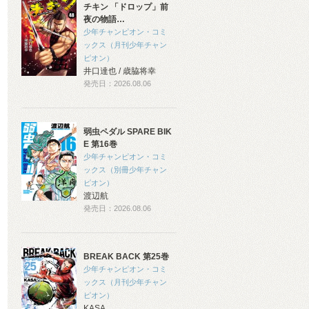
チキン 「ドロップ」前
夜の物語…
少年チャンピオン・コミ
ックス（月刊少年チャン
ピオン）
井口達也 / 歳脇将幸
発売日：2026.08.06
弱虫ペダル SPARE BIK
E 第16巻
少年チャンピオン・コミ
ックス（別冊少年チャン
ピオン）
渡辺航
発売日：2026.08.06
BREAK BACK 第25巻
少年チャンピオン・コミ
ックス（月刊少年チャン
ピオン）
KASA