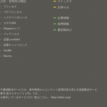
少女・女性向け雑誌
コミックス
プリンセス
お知らせ
プチプリンセス
ミステリーボニータ
企業情報
カチCOMI
採用情報
Eleganceイブ
書店様向け
フォアミセス
恋愛LoveMAX
恋愛チェリーピンク
Souffle
BaLmy
電子書籍配信サービスが、著作権者からコンテンツ使用許諾を得た正規版配信サービ
番号 第６０９１７１３号）です。
クを掲示しているサービスの一覧はこちら。
https://aebs.or.jp/