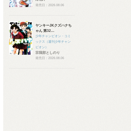
発売日：2026.08.06
ヤンキーJKクズハナち
ゃん 第32…
少年チャンピオン・コミ
ックス（週刊少年チャン
ピオン）
宗我部としのり
発売日：2026.08.06