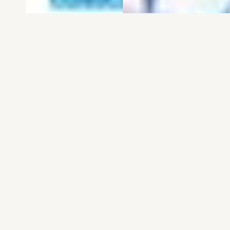
電子版
試し読み
電子版
試し読み
弱虫ペダル SPARE …
BREAK BACK 第25巻
渡辺航
KASA
発売日：2026.08.06
発売日：2026.08.06