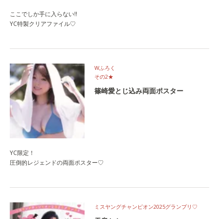
ここでしか手に入らない!!
YC特製クリアファイル♡
Wふろく
その2★
篠崎愛とじ込み両面ポスター
YC限定！
圧倒的レジェンドの両面ポスター♡
ミスヤングチャンピオン2025グランプリ♡