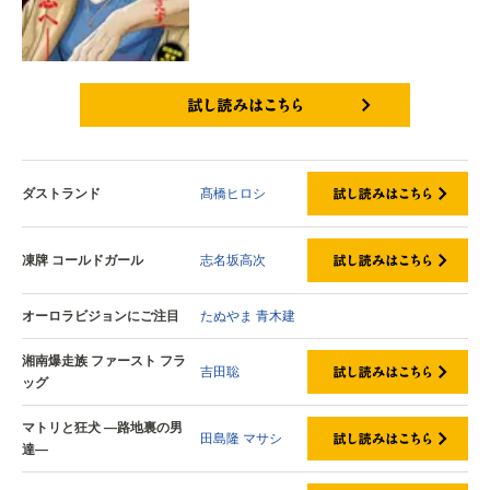
試し読みはこちら
ダストランド
髙橋ヒロシ
凍牌 コールドガール
志名坂高次
オーロラビジョンにご注目
たぬやま
青木建
湘南爆走族 ファースト フラ
吉田聡
ッグ
マトリと狂犬 ―路地裏の男
田島隆
マサシ
達―