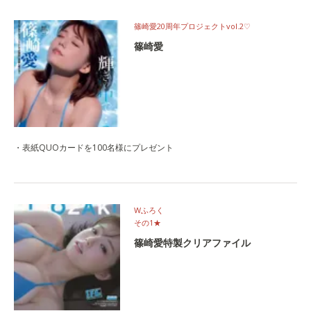
篠崎愛20周年プロジェクトvol.2♡
篠崎愛
・表紙QUOカードを100名様にプレゼント
Wふろく
その1★
篠崎愛特製クリアファイル