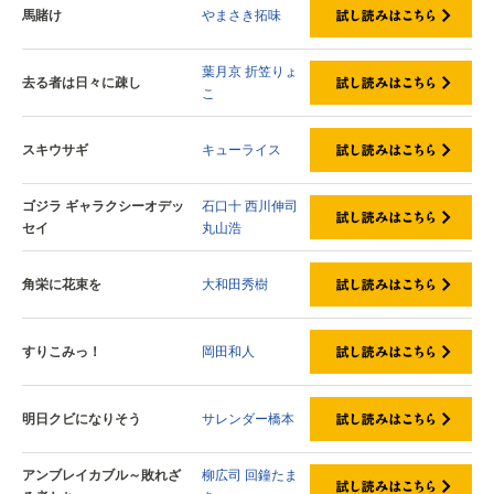
馬賭け
やまさき拓味
葉月京
折笠りょ
去る者は日々に疎し
こ
スキウサギ
キューライス
ゴジラ ギャラクシーオデッ
石口十
西川伸司
セイ
丸山浩
角栄に花束を
大和田秀樹
すりこみっ！
岡田和人
明日クビになりそう
サレンダー橋本
アンブレイカブル～敗れざ
柳広司
回鐘たま