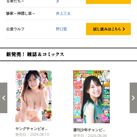
る者たち～
き
惨家～神隠し坂～
井上三太
公道ウルフ
野口賢
新発売！雑誌&コミックス
ヤングチャンピオ…
チャ
週刊少年チャンピ…
発売日：2026.08.10
発売
発売日：2026.08.06