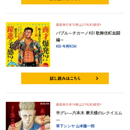
試し読みはこちら
最新単行本10巻は2/19(木)発売‼
バブル～チカーノKEI 歌舞伎町血闘
編～
KEI
今村KSK
試し読みはこちら
最新単行本14巻は2/19(木)発売‼
半グレ―六本木 摩天楼のレクイエム
―
草下シンヤ
山本隆一郎