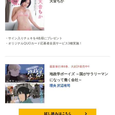
天音ちか
・サイン入りチェキを4名様にプレゼント
・オリジナルQUOカード応募者全員サービス3種実施！
最新単行本8巻、大好評発売中‼
地政学ボーイズ ～国がサラリーマン
になって働く会社～
理央
沢辺有司