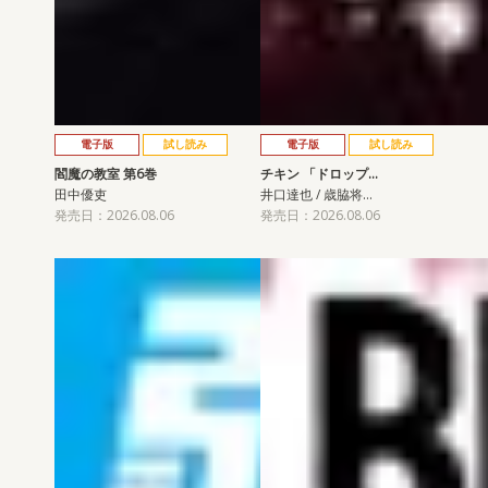
電子版
試し読み
電子版
試し読み
閻魔の教室 第6巻
チキン 「ドロップ…
田中優吏
井口達也 / 歳脇将…
発売日：2026.08.06
発売日：2026.08.06