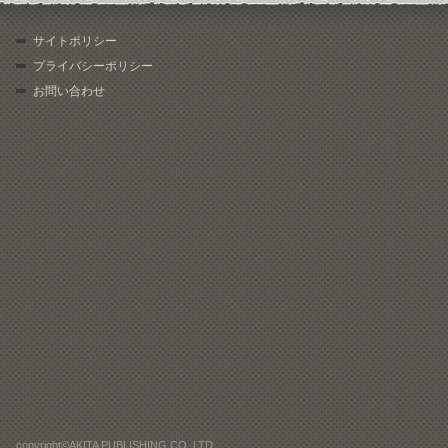
サイトポリシー
プライバシーポリシー
お問い合わせ
copyright©AKITA PUBLISHING CO.,LTD.