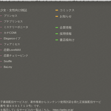
少女・女性向け雑誌
コミックス
プリンセス
お知らせ
プチプリンセス
ミステリーボニータ
企業情報
カチCOMI
採用情報
Eleganceイブ
書店様向け
フォアミセス
恋愛LoveMAX
恋愛チェリーピンク
Souffle
BaLmy
電子書籍配信サービスが、著作権者からコンテンツ使用許諾を得た正規版配信サービ
番号 第６０９１７１３号）です。
クを掲示しているサービスの一覧はこちら。
https://aebs.or.jp/