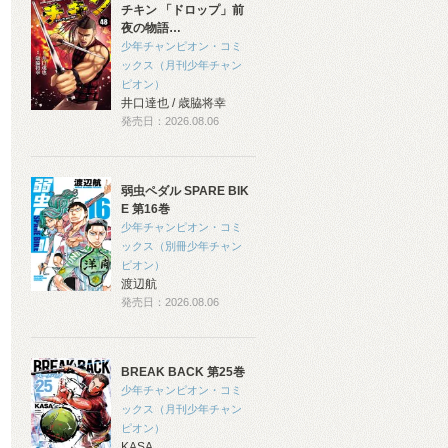
チキン 「ドロップ」前
夜の物語…
少年チャンピオン・コミ
ックス（月刊少年チャン
ピオン）
井口達也 / 歳脇将幸
発売日：2026.08.06
弱虫ペダル SPARE BIK
E 第16巻
少年チャンピオン・コミ
ックス（別冊少年チャン
ピオン）
渡辺航
発売日：2026.08.06
BREAK BACK 第25巻
少年チャンピオン・コミ
ックス（月刊少年チャン
ピオン）
KASA