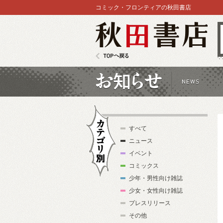
コミック・フロンティアの秋田書店
秋田書店
TOPへ戻る
お知らせ
すべて
ニュース
イベント
コミックス
少年・男性向け雑誌
カテゴリ別
少女・女性向け雑誌
プレスリリース
その他