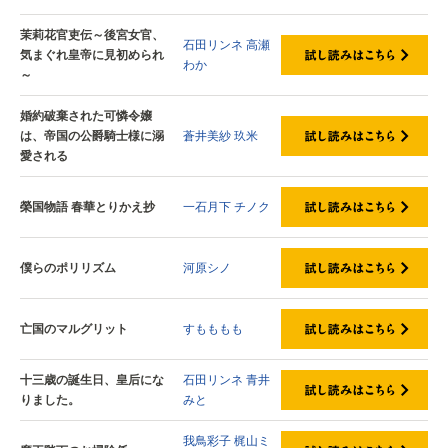
茉莉花官吏伝～後宮女官、
石田リンネ
高瀬
気まぐれ皇帝に見初められ
わか
～
婚約破棄された可憐令嬢
は、帝国の公爵騎士様に溺
蒼井美紗
玖米
愛される
榮国物語 春華とりかえ抄
一石月下
チノク
僕らのポリリズム
河原シノ
亡国のマルグリット
すもももも
十三歳の誕生日、皇后にな
石田リンネ
青井
りました。
みと
我鳥彩子
梶山ミ