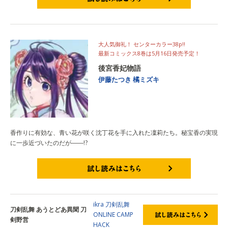
試し読みはこちら
大人気御礼！ センターカラー38p!!
最新コミックス8巻は5月16日発売予定！
後宮香妃物語
伊藤たつき
橘ミズキ
香作りに有効な、青い花が咲く沈丁花を手に入れた凜莉たち。秘宝香の実現
に一歩近づいたのだが――!?
試し読みはこちら
ikra
刀剣乱舞
刀剣乱舞 あうとどあ異聞 刀
ONLINE
CAMP
剣野営
HACK