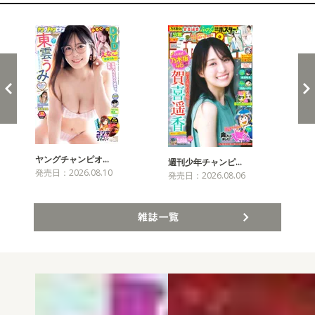
新発売！雑誌&コミックス
ヤングチャンピオ…
チャ
週刊少年チャンピ…
発売日：2026.08.10
発売
発売日：2026.08.06
雑誌一覧