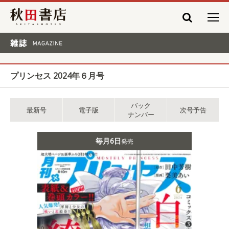
秋田書店
雑誌 MAGAZINE
プリンセス 2024年６月号
バック
最新号
電子版
次号予告
ナンバー
毎月6日
発売