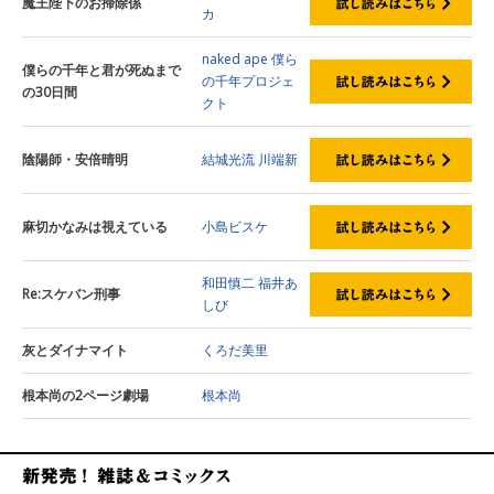
魔王陛下のお掃除係
カ
naked ape
僕ら
僕らの千年と君が死ぬまで
の千年プロジェ
の30日間
クト
陰陽師・安倍晴明
結城光流
川端新
麻切かなみは視えている
小島ビスケ
和田慎二
福井あ
Re:スケバン刑事
しび
灰とダイナマイト
くろだ美里
根本尚の2ページ劇場
根本尚