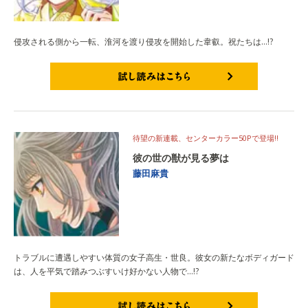
侵攻される側から一転、淮河を渡り侵攻を開始した韋叡。祝たちは…!?
試し読みはこちら
待望の新連載、センターカラー50Pで登場!!
彼の世の獣が見る夢は
藤田麻貴
トラブルに遭遇しやすい体質の女子高生・世良。彼女の新たなボディガード
は、人を平気で踏みつぶすいけ好かない人物で…!?