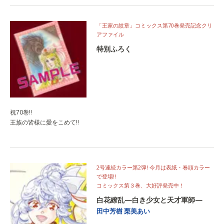
「王家の紋章」コミックス第70巻発売記念クリ
アファイル
特別ふろく
祝70巻!!
王族の皆様に愛をこめて!!
2号連続カラー第2弾! 今月は表紙・巻頭カラー
で登場!!
コミックス第３巻、大好評発売中！
白花繚乱—白き少女と天才軍師—
田中芳樹
栗美あい