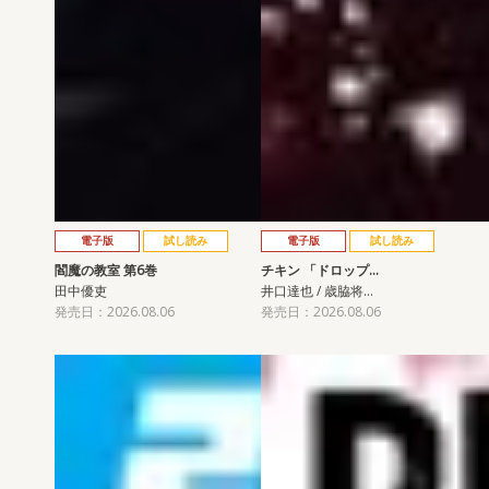
電子版
試し読み
電子版
試し読み
閻魔の教室 第6巻
チキン 「ドロップ…
田中優吏
井口達也 / 歳脇将…
発売日：2026.08.06
発売日：2026.08.06