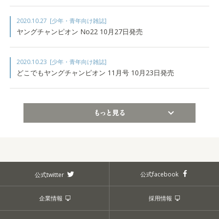
2020.10.27
[少年・青年向け雑誌]
ヤングチャンピオン No22 10月27日発売
2020.10.23
[少年・青年向け雑誌]
どこでもヤングチャンピオン 11月号 10月23日発売
もっと見る
公式facebook
公式twitter
企業情報
採用情報