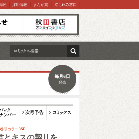
情報
採用情報
まんが賞
持ち込み窓口
オンラインショップ
検索
毎月6日
発売
ックナンバー
次号予告
コミックス
巻頭カラー35P
君とキスの契りを