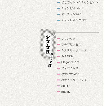
どこでもヤングチャンピオン
チャンピオンRED
ヤンチャンWeb
チャンピオンクロス
プリンセス
プチプリンセス
ミステリーボニータ
カチCOMI
Eleganceイブ
フォアミセス
少女・女性コ
恋愛LoveMAX
ミック誌
恋愛チェリーピンク
Souffle
BaLmy