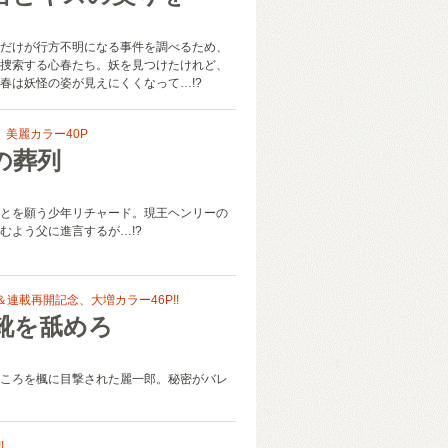
だけが行方不明になる事件を調べるため、
捜索する心春たち。妖を見つけたけれど、
春は妖怪の姿が見えにくくなって…!?
 美麗カラー40P
の葬列
とを願う少年リチャード。現王ヘンリーの
むよう父に進言するが…!?
＆連載再開記念、大増カラー46P!!
靴を舐めろ
ころを楓に目撃された麗一郎。秘密がバレ
!