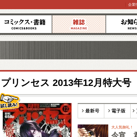
企業
コミックス
雑誌
お知らせ
プリンセス 2013年12月特大号
し読み!
最新号
電子版
バ
大人気御礼！ 
今宵、