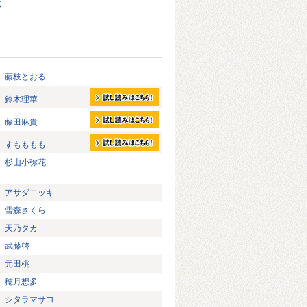
ぶ
藤枝とおる
鈴木理華
藤田麻貴
すもももも
杉山小弥花
アサダニッキ
雪森さくら
天乃タカ
武藤啓
元田桃
穂月想多
シタラマサコ