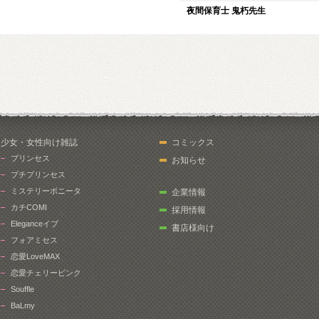
夜間保育士 鬼朽先生
少女・女性向け雑誌
コミックス
プリンセス
お知らせ
プチプリンセス
ミステリーボニータ
企業情報
カチCOMI
採用情報
Eleganceイブ
書店様向け
フォアミセス
恋愛LoveMAX
恋愛チェリーピンク
Souffle
BaLmy