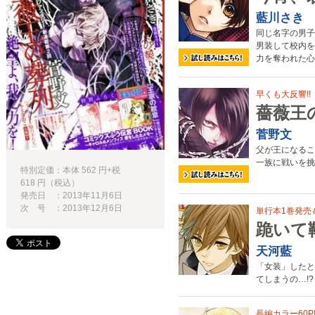
藍川さき
同じ名字の男子
男装して校内を
力を奪われた心
早くも大反響!!
薔薇王
菅野文
父が王になるこ
一族に戦いを挑
特別定価：本体 562 円+税
618 円（税込）
発売日 ：2013年11月6日
次 号 ：2013年12月6日
単行本1巻発売
跪いて
天河藍
「女装」したと
てしまうの…!?
長編カラー60P!