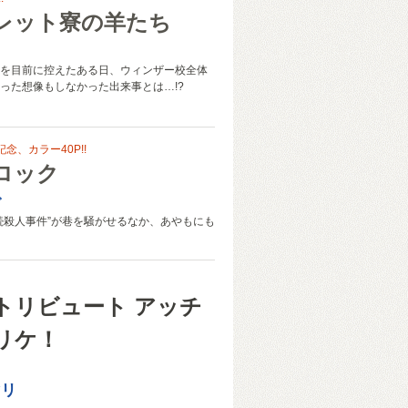
レット寮の羊たち
こ
を目前に控えたある日、ウィンザー校全体
った想像もしなかった出来事とは…!?
念、カラー40P!!
ロック
ご
続殺人事件”が巷を騒がせるなか、あやもにも
トリビュート アッチ
リケ！
マリ