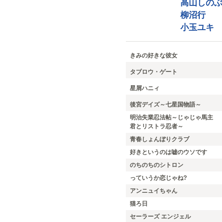
高山しの
柳沼行
小玉ユキ
きみの好きな彼女
タブロウ・ゲート
星屑ハニィ
後宮デイズ～七星国物語～
明治失業忍法帖～じゃじゃ馬主
君とリストラ忍者～
青春しょんぼりクラブ
好きというのは嘘のウソです
のちのちのシトロン
っていうか恋じゃね?
アンニュイちゃん
猫ろ日
セーラーズ エンジェル