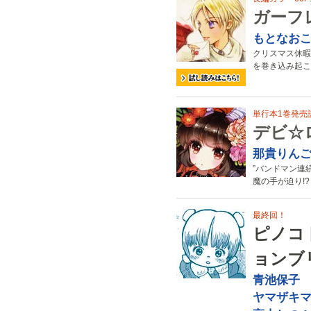
ガーフ
もとなお
クリスマス休暇
を巻き込み起こ
単行本1巻発売記
デビ☆
那貴りん
”バンドマン連
魔の手が迫り!?
最終回！
ピノコ
ョンブ
青池保子
ヤマザキ