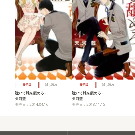
電子版
試し読み
電子版
試し読み
跪いて靴を舐めろ …
跪いて靴を舐めろ …
天河藍
天河藍
発売日：2014.04.16
発売日：2013.11.15