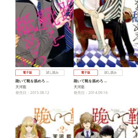
電子版
試し読み
電子版
試し読み
跪いて靴を舐めろ …
跪いて靴を舐めろ …
天河藍
天河藍
発売日：2015.08.12
発売日：2014.09.16