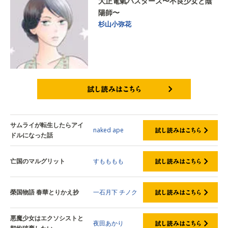
大正電氣バスターズ〜不良少女と陰
陽師〜
杉山小弥花
試し読みはこちら
サムライが転生したらアイ
naked ape
ドルになった話
亡国のマルグリット
すもももも
榮国物語 春華とりかえ抄
一石月下
チノク
悪魔少女はエクソシストと
夜田あかり