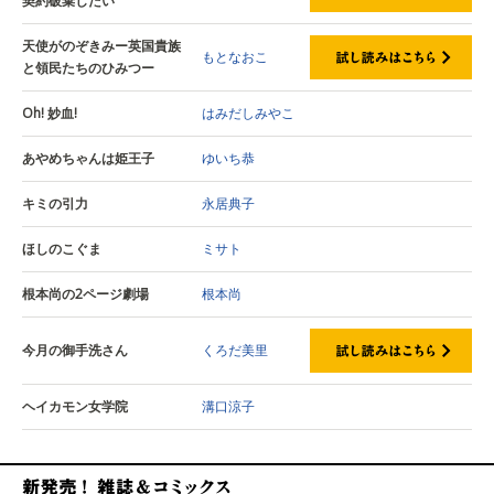
契約破棄したい
天使がのぞきみー英国貴族
もとなおこ
と領民たちのひみつー
Oh! 妙血!
はみだしみやこ
あやめちゃんは姫王子
ゆいち恭
キミの引力
永居典子
ほしのこぐま
ミサト
根本尚の2ページ劇場
根本尚
今月の御手洗さん
くろだ美里
ヘイカモン女学院
溝口涼子