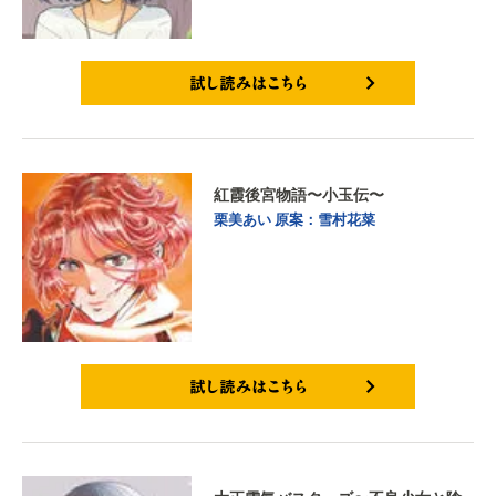
試し読みはこちら
紅霞後宮物語〜小玉伝〜
栗美あい
原案：雪村花菜
試し読みはこちら