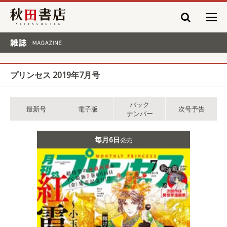
秋田書店
雑誌 MAGAZINE
プリンセス 2019年7月号
バック
最新号
電子版
次号予告
ナンバー
毎月6日
発売