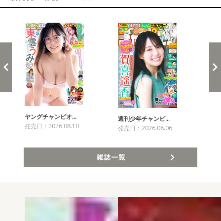
新発売！雑誌&コミックス
ヤングチャンピオ…
チャ
週刊少年チャンピ…
発売日：2026.08.10
発売
発売日：2026.08.06
雑誌一覧