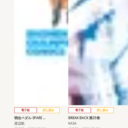
電子版
試し読み
電子版
試し読み
弱虫ペダル SPARE …
BREAK BACK 第25巻
渡辺航
KASA