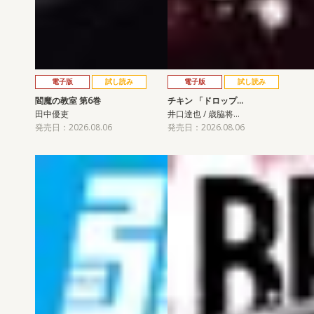
電子版
試し読み
電子版
試し読み
閻魔の教室 第6巻
チキン 「ドロップ…
田中優吏
井口達也 / 歳脇将…
発売日：2026.08.06
発売日：2026.08.06